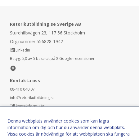
Retorikutbildning.se Sverige AB
Sturehillsvägen 23, 117 56 Stockholm
Org.nummer 556828-1942
LinkedIn
Betyg:
5,0 av 5 baserat på 8 Google-recensioner
Kontakta oss
08-410 040 07
info@retorikutbildning.se
Till kontaktformulär →
Stockholm
|
Göteborg
|
Malmö
|
Karlstad
|
Denna webbplats använder cookies som kan lagra
Linköping
|
Luleå
|
Umeå
|
Västerås
information om dig och hur du använder denna webbplats.
Vissa cookies är nödvändiga för att webbplatsen ska fungera
Vi ger anpassade utbildningar i hela Sverige; är din stad inte