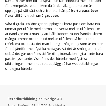
kurser kräver mer tid i anspråk och kan innebära merkostnader
för exempelvis resor. Men då är det viktigt att kursen är
upplagd på rätt sätt och vi tror stenhårt på
korta pass över
flera tillfällen
och
små grupper
.
Våra digitala utbildningar är upplagda i korta pass om bara två
timmar per tillfälle med normalt en vecka mellan tillfällena. Det
är nämligen en utmaning att hålla koncentration framför skärm
många timmar och med tid mellan tillfällena så hinner man
reflektera och testa det man lärt sig – någonting som är en stor
fördel jämfört med fysiska heldagar. Att det är små grupper gör
också det går och finns tid för riktig interaktion digitalt; inte bara
passivt lyssnande. Visst finns det fördelar med fysiska
utbildningar – men med rätt upplägg så har webbutbildningar
sina egna fördelar!
Retorikutbildning.se Sverige AB
Sturehillsvägen 23, 117 56 Stockholm