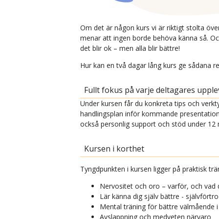
Om det är någon kurs vi är riktigt stolta öv
menar att ingen borde behöva känna så. Och ku
det blir ok – men alla blir bättre!
Hur kan en två dagar lång kurs ge sådana res
Fullt fokus på varje deltagares upple
Under kursen får du konkreta tips och verkty
handlingsplan inför kommande presentationer
också personlig support och stöd under 12
Kursen i korthet
Tyngdpunkten i kursen ligger på praktisk trä
Nervositet och oro – varför, och vad 
Lär känna dig själv bättre - självför
Mental träning för bättre välmående i
Avslappning och medveten närvaro