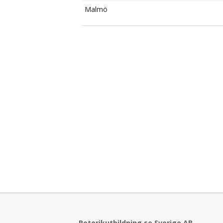
Malmö
Retorikutbildning.se Sverige AB