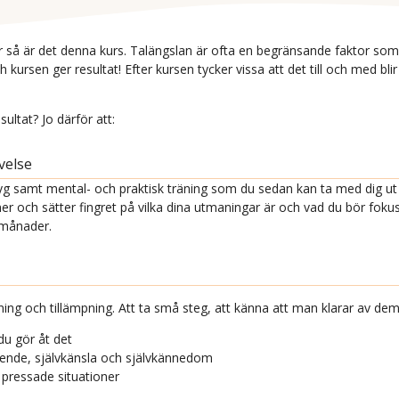
er så är det denna kurs. Talängslan är ofta en begränsande faktor som 
rsen ger resultat! Efter kursen tycker vissa att det till och med blir k
ultat? Jo därför att:
velse
g samt mental- och praktisk träning som du sedan kan ta med dig ut i 
 och sätter fingret på vilka dina utmaningar är och vad du bör fokus
 månader.
ning och tillämpning. Att ta små steg, att känna att man klarar av dem
du gör åt det
troende, självkänsla och självkännedom
 pressade situationer