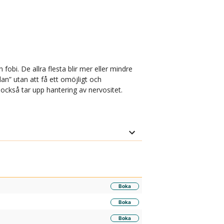
obi. De allra flesta blir mer eller mindre
” utan att få ett omöjligt och
 också tar upp hantering av nervositet.
Boka
Boka
Boka
Boka