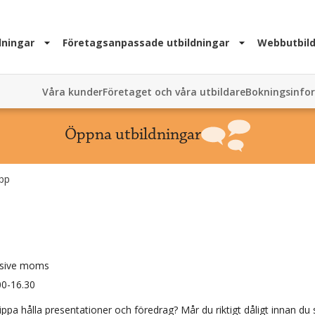
dningar
Företagsanpassade utbildningar
Webbutbild
Våra kunder
Företaget och våra utbildare
Bokningsinfo
Öppna utbildningar
upp
usive moms
00-16.30
lippa hålla presentationer och föredrag? Mår du riktigt dåligt innan du