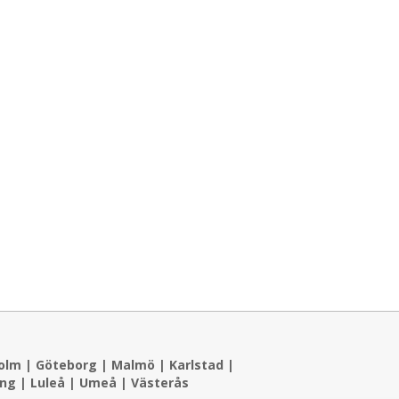
olm
|
Göteborg
|
Malmö
|
Karlstad
|
ing
|
Luleå
|
Umeå
|
Västerås