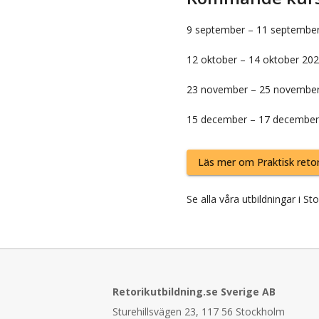
9 september
–
11 septembe
12 oktober
–
14 oktober 20
23 november
–
25 november
15 december
–
17 december
Läs mer om
Praktisk retor
Se alla våra
utbildningar i
St
Retorikutbildning.se Sverige AB
Sturehillsvägen 23, 117 56 Stockholm