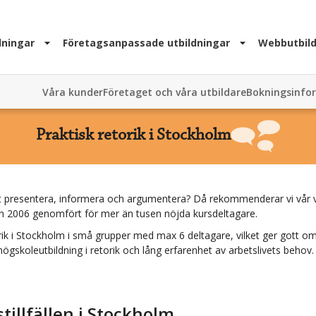
dningar
Företagsanpassade utbildningar
Webbutbild
Våra kunder
Företaget och våra utbildare
Bokningsinfo
Praktisk retorik i Stockholm
t att presentera, informera och argumentera? Då rekommenderar vi vår 
an 2006 genomfört för mer än tusen nöjda kursdeltagare.
ik
i
Stockholm
i små grupper med max 6 deltagare, vilket ger gott om 
högskoleutbildning i retorik och lång erfarenhet av arbetslivets behov.
llfällen i
Stockholm