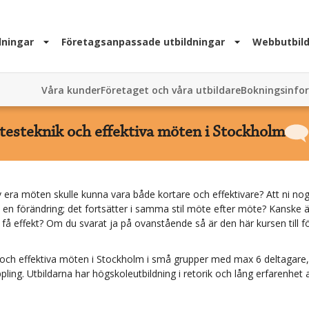
dningar
Företagsanpassade utbildningar
Webbutbild
Våra kunder
Företaget och våra utbildare
Bokningsinfo
esteknik och effektiva möten i Stockholm
ra möten skulle kunna vara både kortare och effektivare? Att ni nog
ll en förändring; det fortsätter i samma stil möte efter möte? Kanske är 
 få effekt? Om du svarat ja på ovanstående så är den här kursen till fö
och effektiva möten
i
Stockholm
i små grupper med max 6 deltagare, v
ling. Utbildarna har högskoleutbildning i retorik och lång erfarenhet 