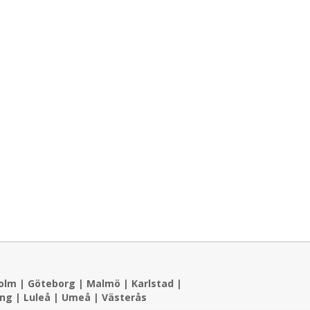
olm
|
Göteborg
|
Malmö
|
Karlstad
|
ing
|
Luleå
|
Umeå
|
Västerås