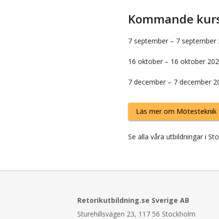
Kommande kursti
7 september
–
7 september
16 oktober
–
16 oktober 20
7 december
–
7 december 2
Läs mer om
Mötesteknik 
Se alla våra
utbildningar i
St
Retorikutbildning.se Sverige AB
Sturehillsvägen 23, 117 56 Stockholm