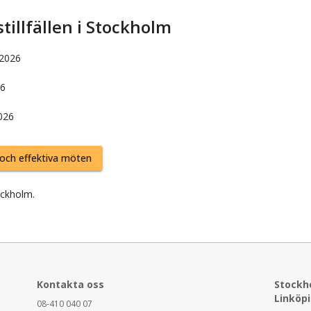
llfällen i
Stockholm
 2026
26
026
och effektiva möten
ockholm
.
Kontakta oss
Stockh
Linköp
08-410 040 07