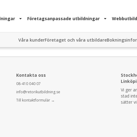
dningar
Företagsanpassade utbildningar
Webbutbild
Våra kunder
Företaget och våra utbildare
Bokningsinfo
Kontakta oss
Stockh
Linköp
08-410 040 07
Vi ger a
info@retorikutbildning.se
stad int
Till kontaktformulär →
sätter v