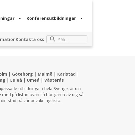
ningar
Konferensutbildningar
rmation
Kontakta oss
olm
|
Göteborg
|
Malmö
|
Karlstad
|
ing
|
Luleå
|
Umeå
|
Västerås
npassade utbildningar i hela Sverige; är din
e med på listan ovan så hör gärna av dig så
i din stad på vår bevakningslista.