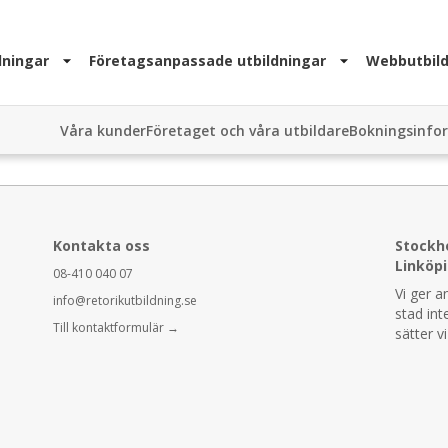
dningar
Företagsanpassade utbildningar
Webbutbild
Våra kunder
Företaget och våra utbildare
Bokningsinfo
Kontakta oss
Stockh
Linköp
08-410 040 07
Vi ger a
info@retorikutbildning.se
stad int
Till kontaktformulär →
sätter v