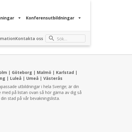
ningar
Konferensutbildningar
rmation
Kontakta oss
olm
|
Göteborg
|
Malmö
|
Karlstad
|
ing
|
Luleå
|
Umeå
|
Västerås
npassade utbildningar i hela Sverige; är din
e med på listan ovan så hör gärna av dig så
i din stad på vår bevakningslista.